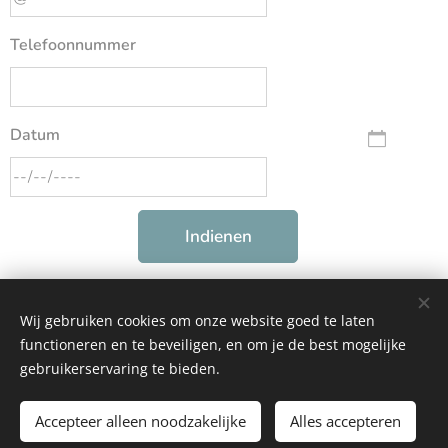
Telefoonnummer
Datum
Indienen
We zullen uw afspraak binnen 24 uur bevestigen.
Wij gebruiken cookies om onze website goed te laten
functioneren en te beveiligen, en om je de best mogelijke
gebruikerservaring te bieden.
Acoufijn.be
Accepteer alleen noodzakelijke
Alles accepteren
Mogelijk gemaakt door
Webnode
Cookies