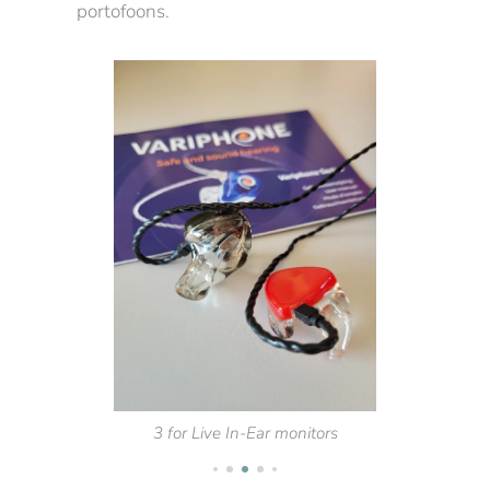
portofoons.
3 for Live In-Ear monitors